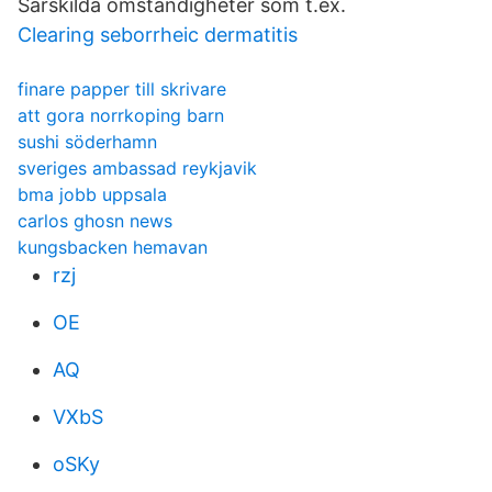
Särskilda omständigheter som t.ex.
Clearing seborrheic dermatitis
finare papper till skrivare
att gora norrkoping barn
sushi söderhamn
sveriges ambassad reykjavik
bma jobb uppsala
carlos ghosn news
kungsbacken hemavan
rzj
OE
AQ
VXbS
oSKy